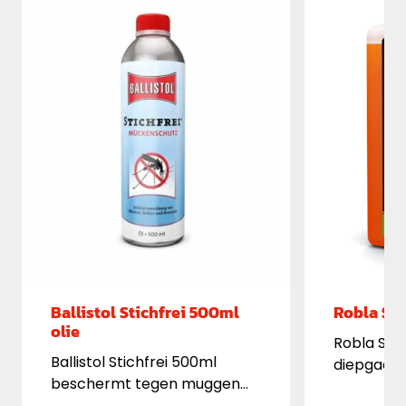
Ballistol Stichfrei 500ml
Robla So
olie
Robla Solo
Ballistol Stichfrei 500ml
diepgaan
beschermt tegen muggen
verwijdert
en teken. Eindelijk een middel