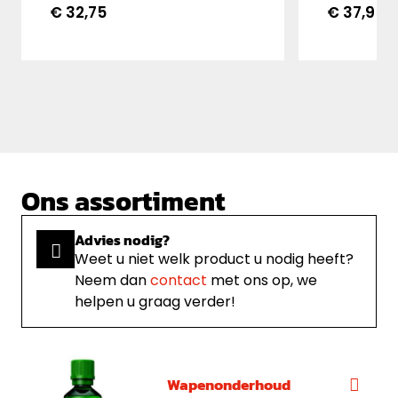
tombak, zi
€ 32,75
€ 37,95
wat echt werkt! Wordt
voor staal
geleverd met bijpassende
en geschi
sproeikop.
sportief a
gebruik.
Ons assortiment
Advies nodig?
Weet u niet welk product u nodig heeft?
Neem dan
contact
met ons op, we
helpen u graag verder!
Wapenonderhoud