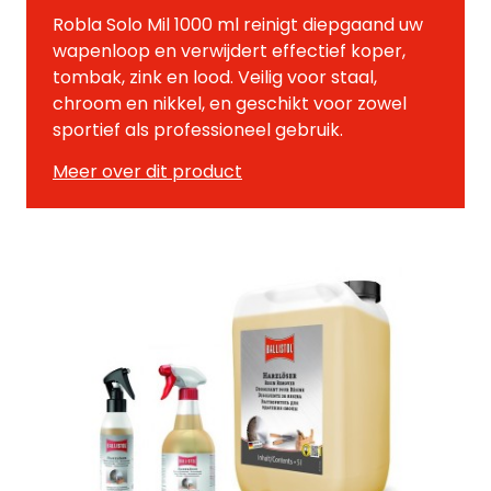
Robla Solo Mil 1000 ml reinigt diepgaand uw
wapenloop en verwijdert effectief koper,
tombak, zink en lood. Veilig voor staal,
chroom en nikkel, en geschikt voor zowel
sportief als professioneel gebruik.
Meer over dit product