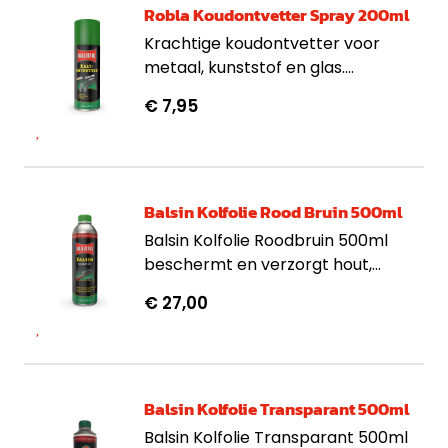
Robla Koudontvetter Spray 200ml
Krachtige koudontvetter voor
metaal, kunststof en glas.
Verwijdert olie, vet en lijmresten.
€ 7,95
Zuinig en milieuvriendelijk.
Balsin Kolfolie Rood Bruin 500ml
Balsin Kolfolie Roodbruin 500ml
beschermt en verzorgt hout,
verdiept nerven en geeft een
€ 27,00
warme kleur aan geweerkolven en
meubels.
Balsin Kolfolie Transparant 500ml
Balsin Kolfolie Transparant 500ml