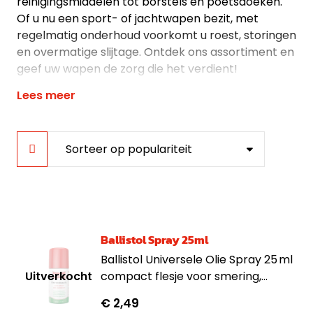
reinigingsmiddelen tot borstels en poetsdoeken.
Of u nu een sport- of jachtwapen bezit, met
regelmatig onderhoud voorkomt u roest, storingen
en overmatige slijtage. Ontdek ons assortiment en
geef uw wapen de zorg die het verdient!
Lees meer
Ballistol Spray 25ml
Ballistol Universele Olie Spray 25 ml
compact flesje voor smering,
reiniging en bescherming van
€ 2,49
gereedschap, hout, leer en metaal.