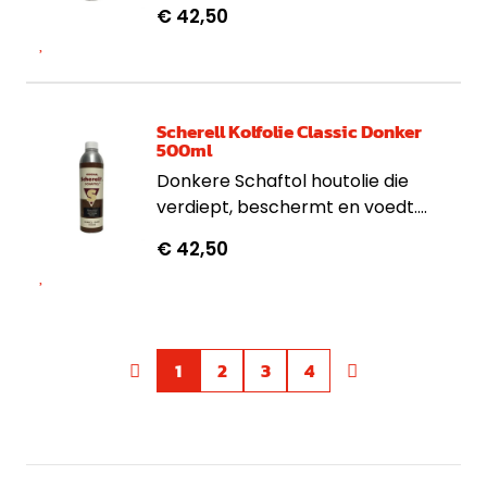
vernieuwt. Ideaal voor edelhout,
€ 42,50
antiek en houten geweerkolven.
Scherell Kolfolie Classic Donker
500ml
Donkere Schaftol houtolie die
verdiept, beschermt en voedt.
Ideaal voor notenhout, meubels,
€ 42,50
edelhout en houten geweerkolven.
1
2
3
4