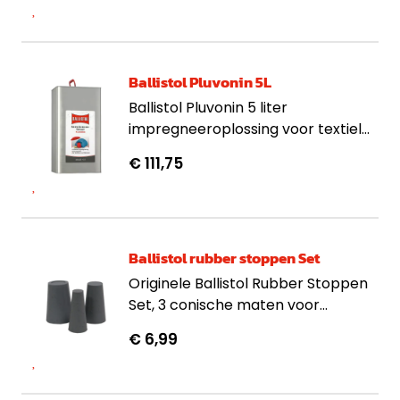
Ballistol Pluvonin 5L
Ballistol Pluvonin 5 liter
impregneeroplossing voor textiel
en leer, met langdurige water en
€ 111,75
vuilafstotende werking voor
outdoor gebruik.
Ballistol rubber stoppen Set
Originele Ballistol Rubber Stoppen
Set, 3 conische maten voor
wapensloop of demperreiniging.
€ 6,99