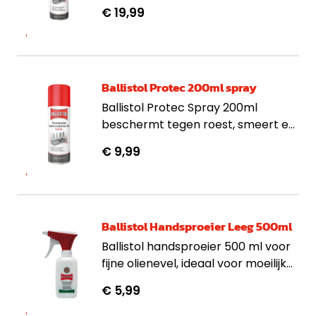
Beschermt langdurig tegen roest.
€ 19,99
Inhoud 400ml.Ballistol Protec
400ml Spray
Ballistol Protec 200ml spray
Ballistol Protec Spray 200ml
beschermt tegen roest, smeert en
reinigt bewegende onderdelen.
€ 9,99
Geschikt voor binnen, buiten en
voertuigen.
Ballistol Handsproeier Leeg 500ml
Ballistol handsproeier 500 ml voor
fijne olienevel, ideaal voor moeilijk
bereikbare plekken en langdurig
€ 5,99
gebruik.