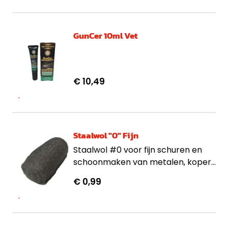
GunCer 10ml Vet
€ 10,49
Staalwol "0" Fijn
Staalwol #0 voor fijn schuren en
schoonmaken van metalen, koper
en RVS. Ook geschikt voor
€ 0,99
noodvuur en
plaagdierenbestrijding.