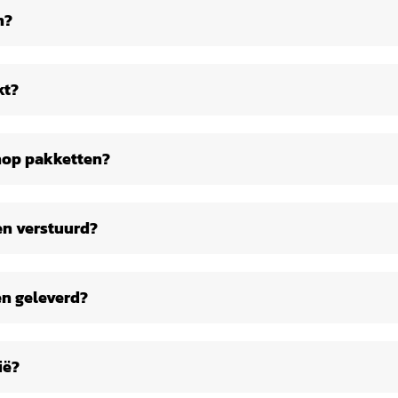
n?
- worden in Nederland, België en Duitsland gratis gelever
olgende verzendkosten (voor pakketten tot 20 kilo):
kt?
pakt in een blanco verpakking.
shop pakketten?
 PostNL. PostNL is in onze ervaring de meest betrouwbar
geregistreerd zodat alles te controleren is.
n verstuurd?
erkdagen na 15:00 verstuurd. Aanlevering van de pakkette
hop is niet verantwoordelijk voor vertraging bij de pakket
n geleverd?
 normaal gesproken binnen 1 á 2 werkdagen geleverd. M
epassing zijn dan informeren wij u hierover. Onze pakkette
.00
ië?
tten in België. Voor bestellingen onder €100 wordt €9,95