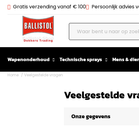
Gratis verzending vanaf € 100
Persoonlijk advies 
Wapenonderhoud
Technische sprays
Mens & dier
Home
Veelgestelde vragen
Veelgestelde v
Onze gegevens
Adres
Palenrij 1
5411 LX Zeeland