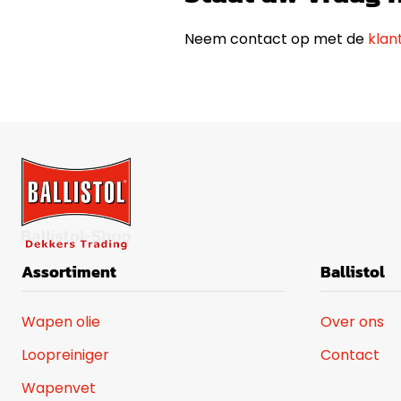
met uw Belgische bank.
SK Slovakia €40.00
Neem contact op met de
klan
BG Bulgaria €40.00
IE Ireland €40.00
PT Portugal €40.00
Assortiment
Ballistol
Wapen olie
Over ons
Loopreiniger
Contact
Wapenvet