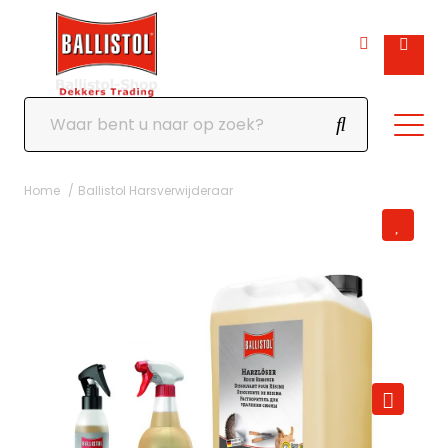
Home
Ballistol Harsverwijderaar