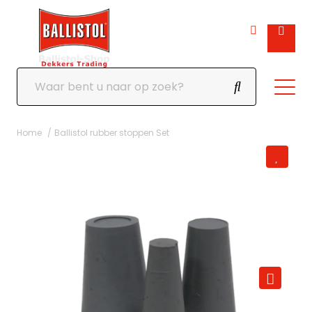
Home
Ballistol rubber stoppen Set