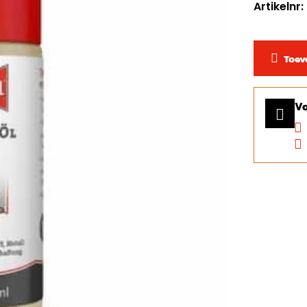
Artikelnr:
Toev
Vo