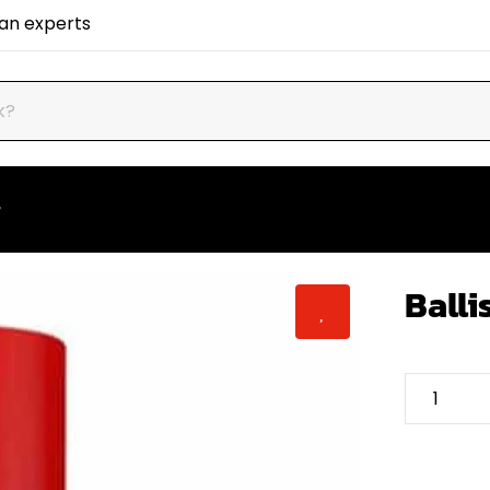
van experts
Balli