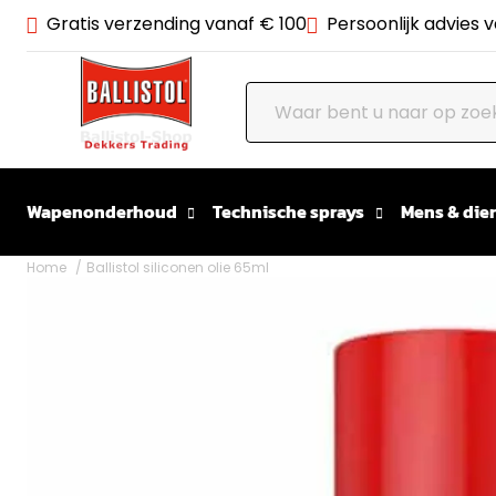
Gratis verzending vanaf € 100
Persoonlijk advies 
Wapenonderhoud
Technische sprays
Mens & dier
Home
Ballistol siliconen olie 65ml