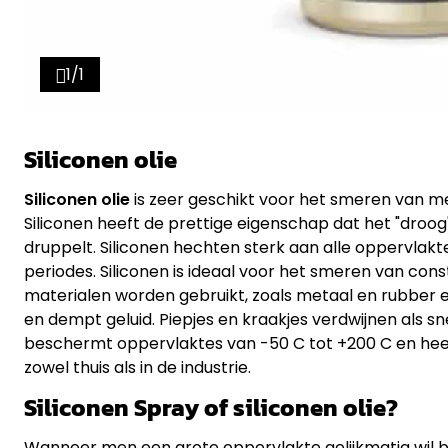
1/1
Siliconen olie
Siliconen olie
is zeer geschikt voor het smeren van met
Siliconen heeft de prettige eigenschap dat het "droog" 
druppelt. Siliconen hechten sterk aan alle oppervla
periodes. Siliconen is ideaal voor het smeren van con
materialen worden gebruikt, zoals metaal en rubber en
en dempt geluid. Piepjes en kraakjes verdwijnen als sn
beschermt oppervlaktes van -50 C tot +200 C en hee
zowel thuis als in de industrie.
Siliconen Spray of siliconen olie?
Wanneer men een grote oppervlakte gelijkmatig wil b