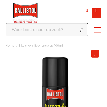
Home
Bike silex siliconenspray 100ml