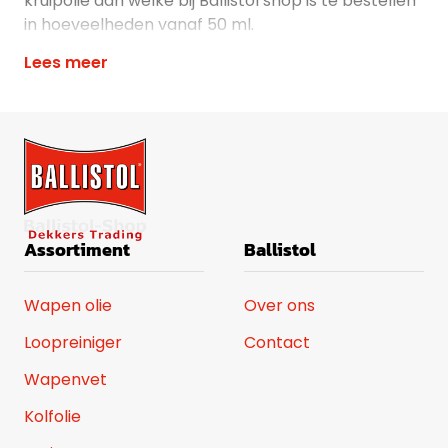
kruipolie aan welke bij Ballistol shop is te bestellen
in hoeveelheden vanaf 50 ml.
Lees meer
Assortiment
Ballistol
Wapen olie
Over ons
Loopreiniger
Contact
Wapenvet
Kolfolie