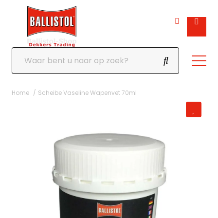
Home
Scheibe Vaseline Wapenvet 70ml