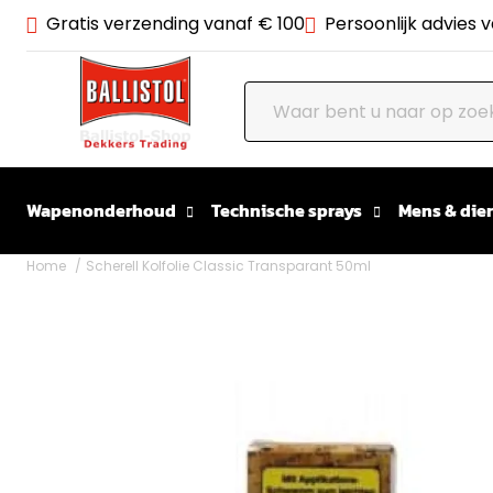
Gratis verzending vanaf € 100
Persoonlijk advies 
Wapenonderhoud
Technische sprays
Mens & dier
Home
Scherell Kolfolie Classic Transparant 50ml