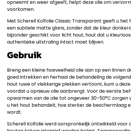
opneemt en weer afgeeft, helpt deze olie om vervorm
voorkomen.
Met Scherell Kolfolie Classic Transparant geeft u het ho
een subtiele matte glans, zonder dat de kleur donker
bijzonder geschikt voor licht hout, hout dat u kleurlo
authentieke uitstraling intact moet blijven.
Gebruik
Breng een kleine hoeveelheid olie aan op een linnen doe
goed intrekken en herhaal de behandeling de volgende
hout ruwe of vlekkerige plekken vertoont, kunt u deze
voordat u opnieuw olie aanbrengt. Voor de eerste be
opwarmen van de olie tot ongeveer 30–50°C zorgen 
u het hout behandelt, hoe sterker de beschermlaag en 
wordt.
Scherell Kolfolie werd oorspronkelijk ontwikkeld voor
houten kolven intensief worden belast. Tegenwoordig 