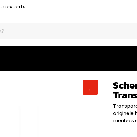
van experts
Scher
Tran
Transpara
originele 
meubels e