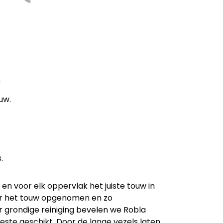
.
uw.
.
r en voor elk oppervlak het juiste touw in
or het touw opgenomen en zo
 grondige reiniging bevelen we Robla
t beste geschikt. Door de lange vezels laten