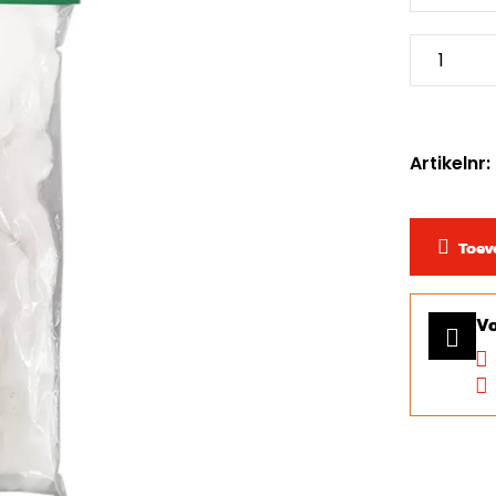
Artikelnr
Toev
Vo