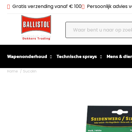
Gratis verzending vanaf € 100
Persoonlijk advies 
Wapenonderhoud
Technische sprays
Mens & dier
Home
Sucolin