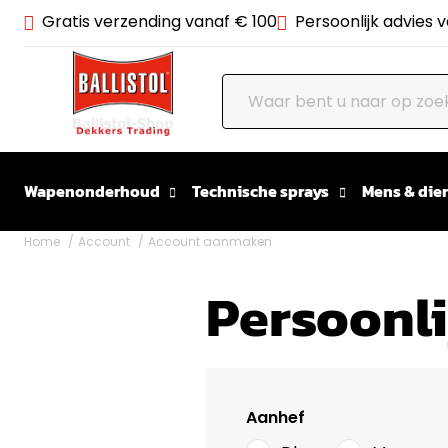
Gratis verzending vanaf € 100
Persoonlijk advies 
Wapenonderhoud
Technische sprays
Mens & dier
Home
Account
Account aanmaken
Persoonli
Aanhef